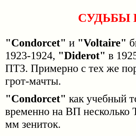
СУДЬБЫ 
"Condorcet"
и
"Voltaire"
б
1923-1924,
"Diderot"
в 192
ПТЗ. Примерно с тех же пор
грот-мачты.
"Condorcet"
как учебный т
временно на ВП несколько Т
мм зениток.