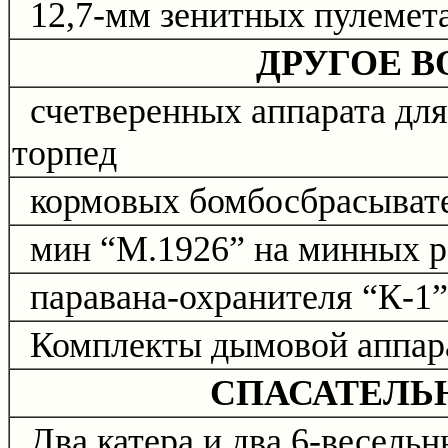
12,7-мм зенитных пулемет
ДРУГОЕ 
счетверенных аппарата для
торпед
кормовых бомбосбрасыват
мин “М.1926” на минных р
паравана-охранителя “К-1”
Комплекты дымовой аппар
СПАСАТЕЛЬ
Два катера и два 6-весельн